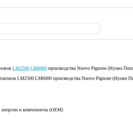
ановок
LM2500
LM6000
производства Nuovo Pignone (Нуово Пин
й энергии и компоненты (OEM)