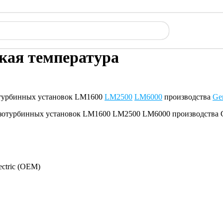
окая температура
зотурбинных установок LM1600
LM2500
LM6000
производства
Gen
ectric (OEM)