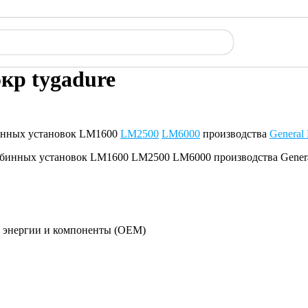
экр tygadure
рбинных установок LM1600
LM2500
LM6000
производства
General 
й энергии и компоненты (OEM)