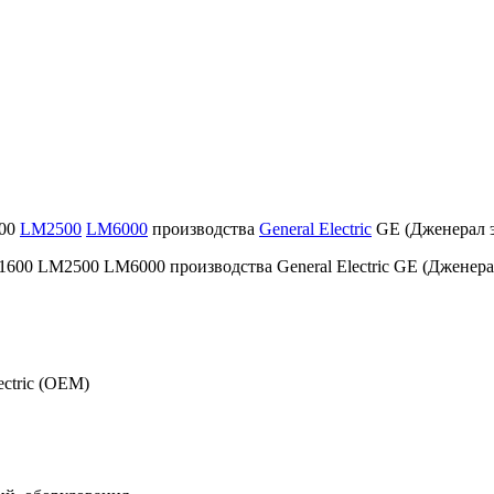
600
LM2500
LM6000
производства
General Electric
GE (Дженерал э
ectric (OEM)