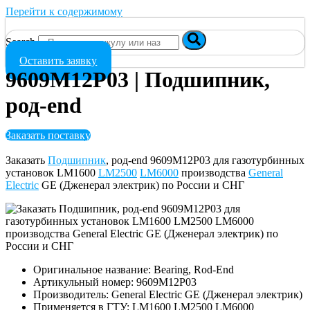
Перейти к содержимому
Search
Оставить заявку
9609M12P03 | Подшипник,
род-end
Заказать поставку
Заказать
Подшипник
, род-end 9609M12P03 для газотурбинных
установок LM1600
LM2500
LM6000
производства
General
Electric
GE (Дженерал электрик) по России и СНГ
Оригинальное название: Bearing, Rod-End
Артикульный номер: 9609M12P03
Производитель: General Electric GE (Дженерал электрик)
Применяется в ГТУ: LM1600 LM2500 LM6000