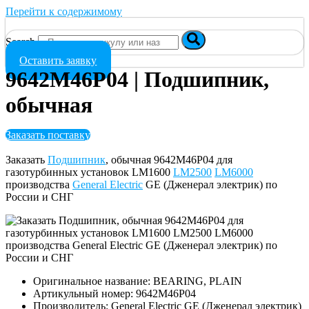
Перейти к содержимому
Search
Оставить заявку
9642M46P04 | Подшипник,
обычная
Заказать поставку
Заказать
Подшипник
, обычная 9642M46P04 для
газотурбинных установок LM1600
LM2500
LM6000
производства
General Electric
GE (Дженерал электрик) по
России и СНГ
Оригинальное название: BEARING, PLAIN
Артикульный номер: 9642M46P04
Производитель: General Electric GE (Дженерал электрик)