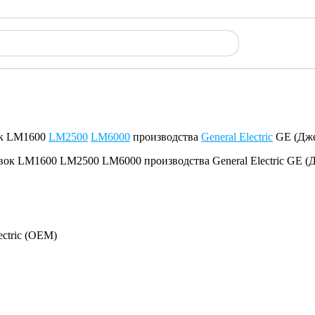
ок LM1600
LM2500
LM6000
производства
General Electric
GE (Дже
ectric (OEM)