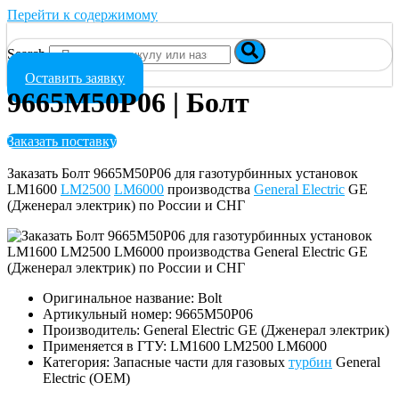
Перейти к содержимому
Search
Оставить заявку
9665M50P06 | Болт
Заказать поставку
Заказать Болт 9665M50P06 для газотурбинных установок
LM1600
LM2500
LM6000
производства
General Electric
GE
(Дженерал электрик) по России и СНГ
Оригинальное название: Bolt
Артикульный номер: 9665M50P06
Производитель: General Electric GE (Дженерал электрик)
Применяется в ГТУ: LM1600 LM2500 LM6000
Категория: Запасные части для газовых
турбин
General
Electric (OEM)