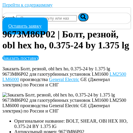
Перейти к содержимому
Search
Оставить заявку
9673M86P02 | Болт, резной,
obl hex ho, 0.375-24 by 1.375 lg
Заказать поставку
Заказать Болт, резной, obl hex ho, 0.375-24 by 1.375 lg
9673M86P02 для газотурбинных установок LM1600
LM2500
LM6000
производства
General Electric
GE (Дженерал
электрик) по России и СНГ
Оригинальное название: BOLT, SHEAR, OBl HEX HO,
0.375-24 BY 1.375 lG
Артикульный номер: 9673M86P02