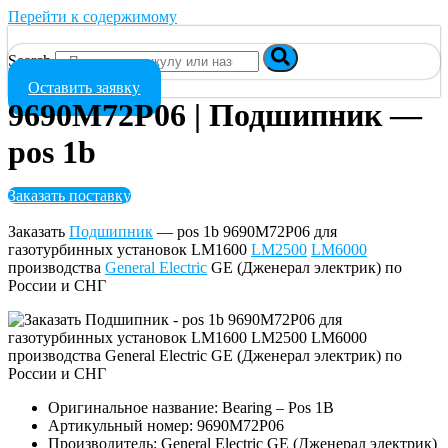
Перейти к содержимому
Search
Оставить заявку
9690M72P06 | Подшипник —
pos 1b
Заказать поставку
Заказать
Подшипник
— pos 1b 9690M72P06 для
газотурбинных установок LM1600
LM2500
LM6000
производства
General Electric
GE (Дженерал электрик) по
России и СНГ
Оригинальное название: Bearing – Pos 1B
Артикульный номер: 9690M72P06
Производитель: General Electric GE (Дженерал электрик)