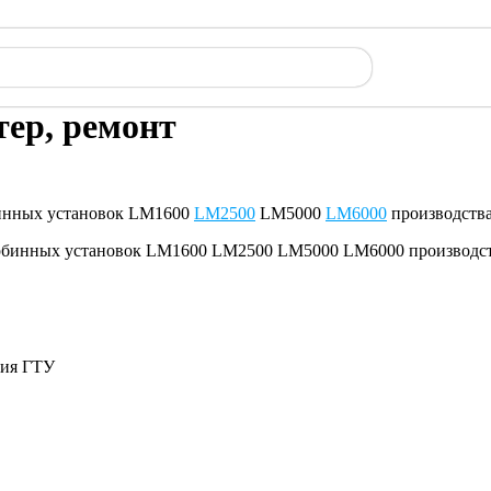
ер, ремонт
нных установок LM1600
LM2500
LM5000
LM6000
производств
ния ГТУ