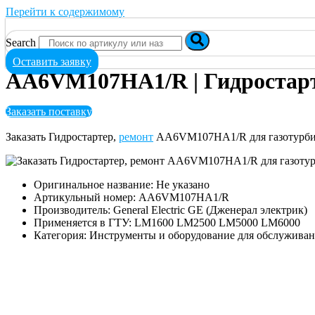
Перейти к содержимому
Search
Оставить заявку
AA6VM107HA1/R | Гидростарт
Заказать поставку
Заказать Гидростартер,
ремонт
AA6VM107HA1/R для газотурби
Оригинальное название: Не указано
Артикульный номер: AA6VM107HA1/R
Производитель: General Electric GE (Дженерал электрик)
Применяется в ГТУ: LM1600 LM2500 LM5000 LM6000
Категория: Инструменты и оборудование для обслужива