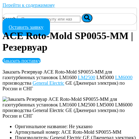
Перейти к содержимому
Search
Оставить заявку
ACE Roto-Mold SP0055-MM |
Резервуар
Заказать поставку
Заказать Резервуар ACE Roto-Mold SP0055-MM для
газотурбинных установок LM1600
LM2500
LM5000
LM6000
производства
General Electric
GE (Дженерал электрик) по
России и СНГ
Оригинальное название: Не указано
Артикульный номер: ACE Roto-Mold SP0055-MM
Производитель: General Electric GE (Дженерал электрик)