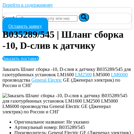
Перейти к содержимому
Search
Оставить заявку
B035289/545 | Шланг сборка
-10, D-слив к датчику
Заказать поставку
Заказать Шланг сборка -10, D-слив к датчику B035289/545 для
газотурбинных установок LM1600
LM2500
LM5000
LM6000
производства
General Electric
GE (Дженерал электрик) по
России и СНГ
Оригинальное название: Не указано
Артикульный номер: B035289/545
Производитель: General Electric GE (Дженерал электрик)