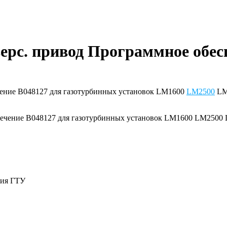
верс. привод Программное обес
ечение B048127 для газотурбинных установок LM1600
LM2500
LM
ния ГТУ