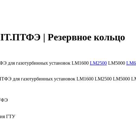
T.ПТФЭ | Резервное кольцо
ТФЭ для газотурбинных установок LM1600
LM2500
LM5000
LM6
ПТФЭ
ния ГТУ