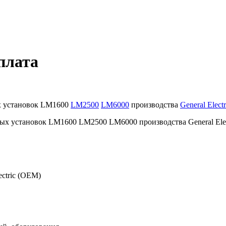
плата
х установок LM1600
LM2500
LM6000
производства
General Electr
ectric (OEM)