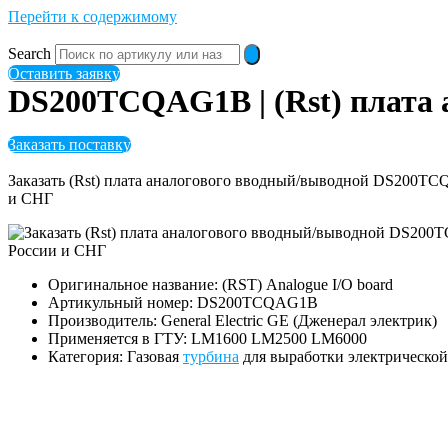
Перейти к содержимому
Search
Оставить заявку
DS200TCQAG1B | (Rst) плата 
Заказать поставку
Заказать (Rst) плата аналогового вводный/выводной DS200T
и СНГ
Оригинальное название: (RST) Analogue I/O board
Артикульный номер: DS200TCQAG1B
Производитель: General Electric GE (Дженерал электрик)
Применяется в ГТУ: LM1600 LM2500 LM6000
Категория: Газовая
турбина
для выработки электрическо