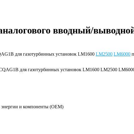
аналогового вводный/выводно
CQAG1B для газотурбинных установок LM1600
LM2500
LM6000
п
й энергии и компоненты (OEM)