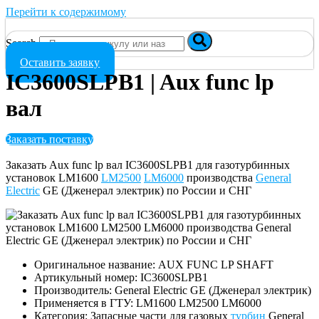
Перейти к содержимому
Search
Оставить заявку
IC3600SLPB1 | Aux func lp
вал
Заказать поставку
Заказать Aux func lp вал IC3600SLPB1 для газотурбинных
установок LM1600
LM2500
LM6000
производства
General
Electric
GE (Дженерал электрик) по России и СНГ
Оригинальное название: AUX FUNC LP SHAFT
Артикульный номер: IC3600SLPB1
Производитель: General Electric GE (Дженерал электрик)
Применяется в ГТУ: LM1600 LM2500 LM6000
Категория: Запасные части для газовых
турбин
General