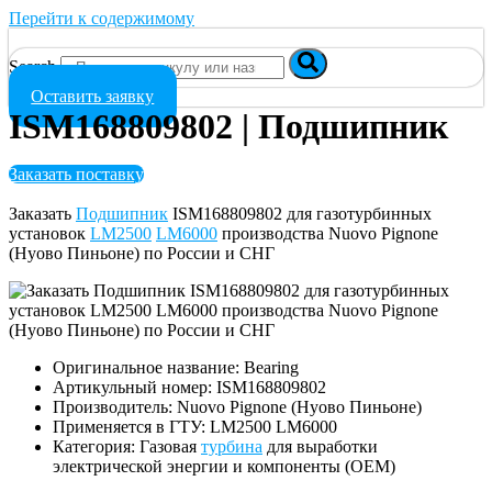
Перейти к содержимому
Search
Оставить заявку
ISM168809802 | Подшипник
Заказать поставку
Заказать
Подшипник
ISM168809802 для газотурбинных
установок
LM2500
LM6000
производства Nuovo Pignone
(Нуово Пиньоне) по России и СНГ
Оригинальное название: Bearing
Артикульный номер: ISM168809802
Производитель: Nuovo Pignone (Нуово Пиньоне)
Применяется в ГТУ: LM2500 LM6000
Категория: Газовая
турбина
для выработки
электрической энергии и компоненты (OEM)