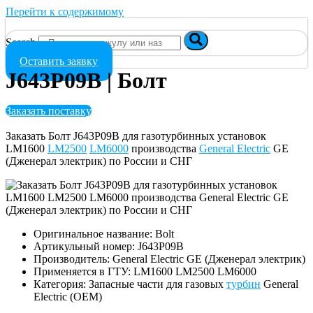
Перейти к содержимому
Search
Оставить заявку
J643P09B | Болт
Заказать поставку
Заказать Болт J643P09B для газотурбинных установок
LM1600
LM2500
LM6000
производства
General Electric
GE
(Дженерал электрик) по России и СНГ
Оригинальное название: Bolt
Артикульный номер: J643P09B
Производитель: General Electric GE (Дженерал электрик)
Применяется в ГТУ: LM1600 LM2500 LM6000
Категория: Запасные части для газовых
турбин
General
Electric (OEM)