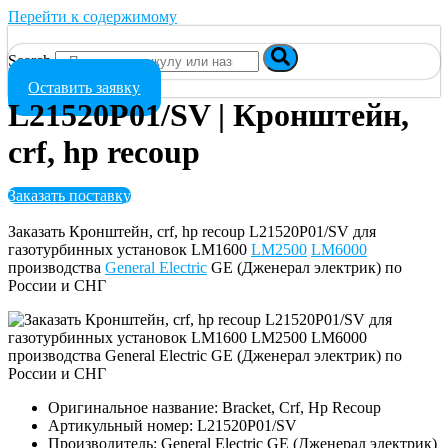
Перейти к содержимому
Search
Оставить заявку
L21520P01/SV | Кронштейн,
crf, hp recoup
Заказать поставку
Заказать Кронштейн, crf, hp recoup L21520P01/SV для
газотурбинных установок LM1600
LM2500
LM6000
производства
General Electric
GE (Дженерал электрик) по
России и СНГ
Оригинальное название: Bracket, Crf, Hp Recoup
Артикульный номер: L21520P01/SV
Производитель: General Electric GE (Дженерал электрик)