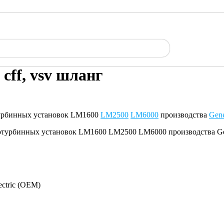
cff, vsv шланг
отурбинных установок LM1600
LM2500
LM6000
производства
Gene
ectric (OEM)