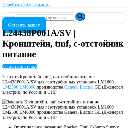
Перейти к содержимому
Search
Оставить заявку
L24438P001A/SV |
Кронштейн, tmf, c-отстойник
питание
Заказать поставку
Заказать Кронштейн, tmf, c-отстойник питание
L24438P001A/SV для газотурбинных установок LM1600
LM2500
LM6000
производства
General Electric
GE (Дженерал
электрик) по России и СНГ
Оригинальное название: Bracket, Tmf, C-Sump Supply