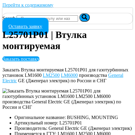
Перейти к содержимому
Search
Оставить заявку
L25701P01 | Втулка
монтируемая
Заказать поставку
Заказать Втулка монтируемая L25701P01 для газотурбинных
установок LM1600
LM2500
LM6000
производства
General
Electric
GE (Дженерал электрик) по России и СНГ
Оригинальное название: BUSHING, MOUNTING
Артикульный номер: L25701P01
Производитель: General Electric GE (Дженерал электрик)
Применяется в ГТУ: LM1600 LM2500 LM6000