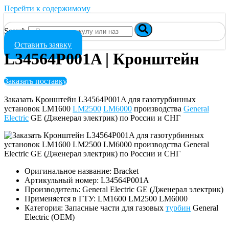
Перейти к содержимому
Search
Оставить заявку
L34564P001A | Кронштейн
Заказать поставку
Заказать Кронштейн L34564P001A для газотурбинных
установок LM1600
LM2500
LM6000
производства
General
Electric
GE (Дженерал электрик) по России и СНГ
Оригинальное название: Bracket
Артикульный номер: L34564P001A
Производитель: General Electric GE (Дженерал электрик)
Применяется в ГТУ: LM1600 LM2500 LM6000
Категория: Запасные части для газовых
турбин
General
Electric (OEM)