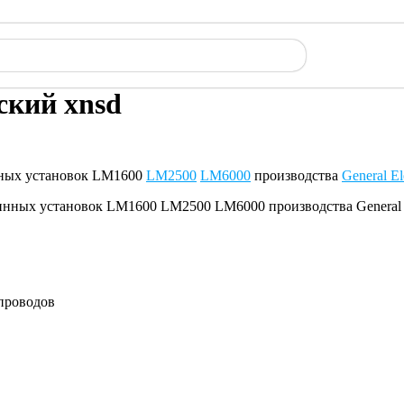
ский xnsd
инных установок LM1600
LM2500
LM6000
производства
General El
 проводов