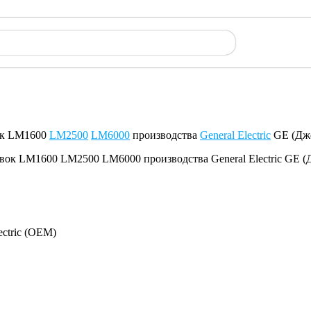
вок LM1600
LM2500
LM6000
производства
General Electric
GE (Дже
ectric (OEM)