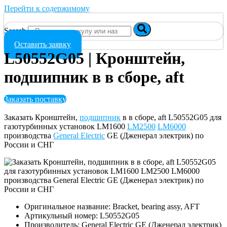
Перейти к содержимому
Search
Оставить заявку
L50552G05 | Кронштейн,
подшипник в в сборе, aft
Заказать поставку
Заказать Кронштейн,
подшипник
в в сборе, aft L50552G05 для
газотурбинных установок LM1600
LM2500
LM6000
производства
General Electric
GE (Дженерал электрик) по
России и СНГ
Оригинальное название: Bracket, bearing assy, AFT
Артикульный номер: L50552G05
Производитель: General Electric GE (Дженерал электрик)