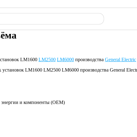
ъёма
 установок LM1600
LM2500
LM6000
производства
General Electric
й энергии и компоненты (OEM)