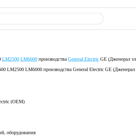
0
LM2500
LM6000
производства
General Electric
GE (Дженерал эл
ectric (OEM)
ий, оборудования