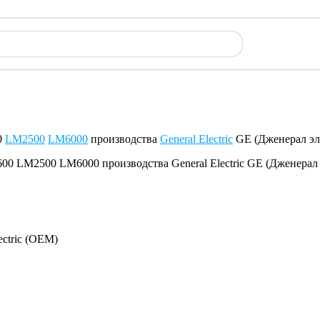
0
LM2500
LM6000
производства
General Electric
GE (Дженерал эл
ectric (OEM)