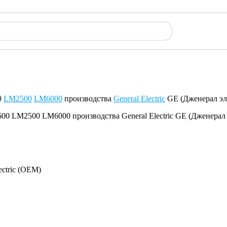
0
LM2500
LM6000
производства
General Electric
GE (Дженерал эл
ectric (OEM)