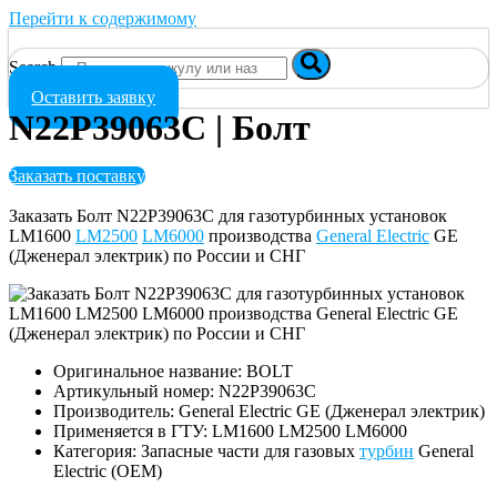
Перейти к содержимому
Search
Оставить заявку
N22P39063C | Болт
Заказать поставку
Заказать Болт N22P39063C для газотурбинных установок
LM1600
LM2500
LM6000
производства
General Electric
GE
(Дженерал электрик) по России и СНГ
Оригинальное название: BOLT
Артикульный номер: N22P39063C
Производитель: General Electric GE (Дженерал электрик)
Применяется в ГТУ: LM1600 LM2500 LM6000
Категория: Запасные части для газовых
турбин
General
Electric (OEM)