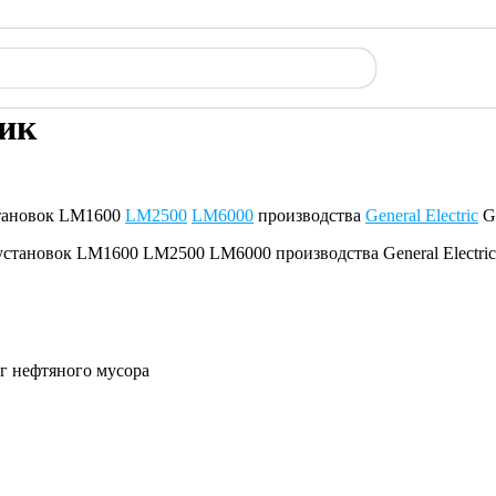
чик
установок LM1600
LM2500
LM6000
производства
General Electric
GE
г нефтяного мусора